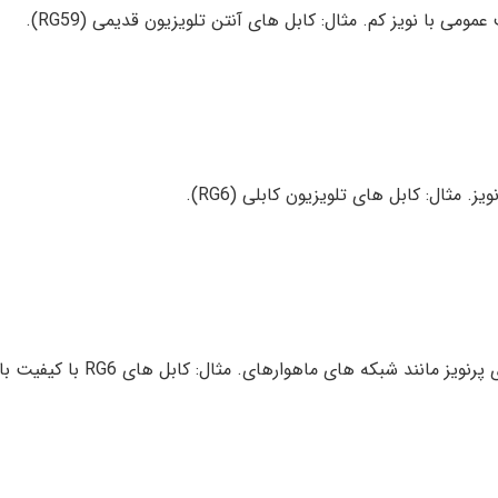
می با نویز کم. مثال: کابل های آنتن تلویزیون قدیمی (RG59).
 مثال: کابل های تلویزیون کابلی (RG6).
نند شبکه های ماهوارهای. مثال: کابل های RG6 با کیفیت بالا.