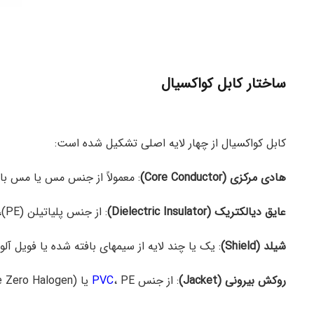
ساختار کابل کواکسیال
کابل کواکسیال از چهار لایه اصلی تشکیل شده است:
هادی مرکزی (Core Conductor)
: معمولاً از جنس مس یا مس ب
عایق دیالکتریک (Dielectric Insulator)
: از جنس پلیاتیلن (PE)، تفلون یا فوم است و هادی مرکزی را از شیلد جدا میکند.
شیلد (Shield)
: یک یا چند لایه از سیمهای بافته شده یا فویل آ
روکش بیرونی (Jacket)
: از جنس
، PE یا LSZH (Low Smoke Zero Halogen) است و از کابل در برابر عوامل فیزیکی و محیطی محافظت میکند.
PVC