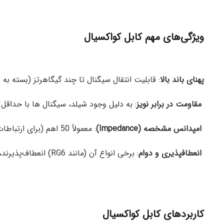
ویژگی‌های مهم کابل کواکسیال
پهنای باند بالا
: قابلیت انتقال سیگنال تا چند گیگاهرتز (بسته به ن
مقاومت در برابر نویز
: به دلیل وجود شیلد، سیگنال ها با حداقل
امپدانس مشخصه (Impedance)
: معمولاً 50 اهم (برای ارتباطات رادیویی و شبکه) یا 75 اهم (برای تلویزیون و ماهواره).
انعطافپذیری و دوام
: برخی انواع آن (مانند RG6) انعطاف‌پذیرند، در حالی که انواع دیگر (مانند LMR400) برای مصارف صنعتی مستحکم‌ترند.
کاربردهای کابل کواکسیال