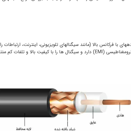
ههای با فرکانس بالا (مانند سیگنالهای تلویزیونی، اینترنت، ارتباطات
تقل میکند. اگر میخواهید راجبب