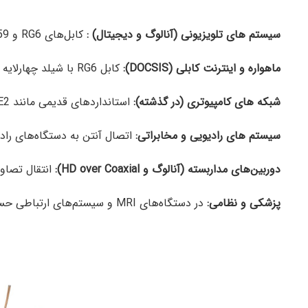
سیستم های تلویزیونی (آنالوگ و دیجیتال) :
کابل‌های RG6 و RG59 برای اتصال آنتن به تلویزیون.
ماهواره و اینترنت کابلی (DOCSIS):
کابل RG6 با شیلد چهارلایه برای دریافت سیگنال ماهواره (DVB-S/S2).
شبکه های کامپیوتری (در گذشته):
استانداردهای قدیمی مانند 10BASE2 (با کابل RG58).
سیستم های رادیویی و مخابراتی:
اتصال آنتن به دستگاه‌های رادیویی (مانند 
دوربین‌های مداربسته (آنالوگ و HD over Coaxial):
انتقال تصاویر با فرم
پزشکی و نظامی:
در دستگاه‌های MRI و سیستم‌های ارتباطی حساس.