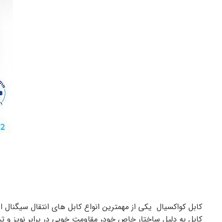
کابل کواکسیال یکی از مهمترین انواع کابل های انتقال سیگنال 
کابل به دلیل ساختار خاص خود، مقاومت خوبی در برابر نویز و تداخل الکترومغناطیسی (EMI) دارد. در اینجا به بررسی انواع کاب لهای کواکسیال