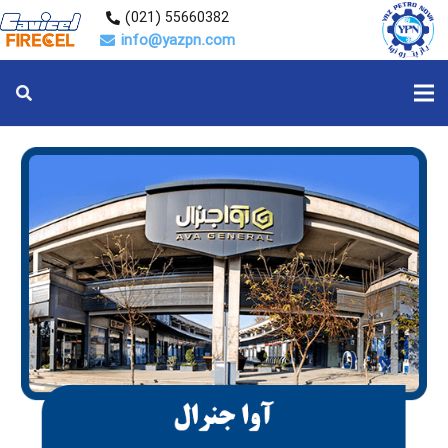
55660382 (021)
info@yazpn.com