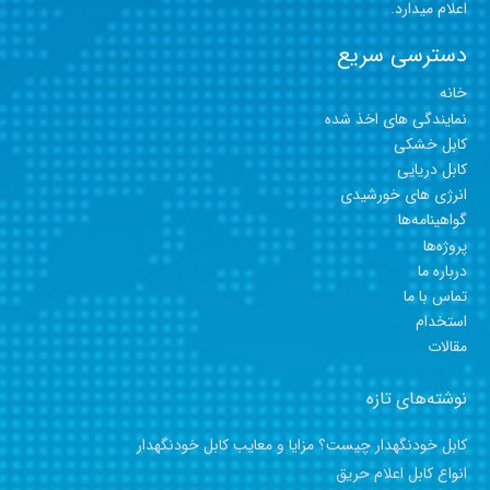
اعلام میدارد.
دسترسی سریع
خانه
نمایندگی های اخذ شده
کابل خشکی
کابل دریایی
انرژی های خورشیدی
گواهینامه‎‎‎‎‎‎‎‎‎‎‎ها
پروژه‎‎‎‎‎‎‎‎‎‎‎‎‎ها
درباره ما
تماس با ما
استخدام
مقالات
نوشته‌های تازه
کابل خودنگهدار چیست؟ مزایا و معایب کابل خودنگهدار
انواع کابل اعلام حریق