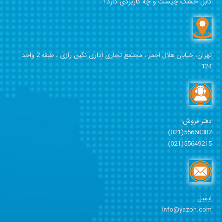
کابل خشک چیست و چه کاربردی دارد؟
تهران، خیابان هلال احمر ،
مجتمع تجاری اداری نگین رازی ،
طبقه 2 واحد
124
دفتر فروش:
55660382(021)
55649215(021)
ایمیل:
info@yazpn.com