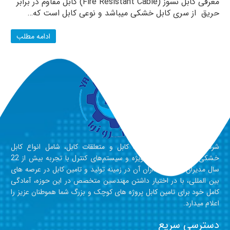
معرفی کابل نسوز (Fire Resistant Cable) کابل مقاوم در برابر
حریق از سری کابل خشکی میباشد و نوعی کابل است که…
ادامه مطلب
شرکت یازپترونوا عرضه کننده کابل و متعلقات کابل، شامل انواع کابل
خشکی، دریایی، کابل‎‎‎‎‎‎‎‎‎‎‎‎‎‎‎‎‎های ویژه و سیستم‎‎‎‎‎‎‎‎‎‎‎‎‎‎های کنترل با تجربه بیش از 22
سال مدیران و بنیان گذاران آن در زمینه تولید و تامین کابل در عرصه های
بین المللی، با در اختیار داشتن مهندسین متخصص در این حوزه، آمادگی
کامل خود برای تامین کابل‎‎‎‎‎‎‎‎‎‎‎‎‎‎‎‎‎ پروژه های کوچک و بزرگ شما هموطنان عزیز را
اعلام میدارد.
دسترسی سریع