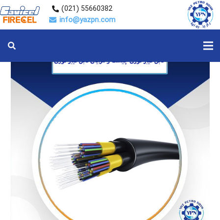
55660382 (021)
info@yazpn.com