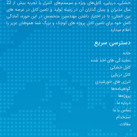
خشکی، دریایی، کابل‎‎‎‎‎‎‎‎‎‎‎‎‎‎‎‎‎های ویژه و سیستم‎‎‎‎‎‎‎‎‎‎‎‎‎‎های کنترل با تجربه بیش از 22
سال مدیران و بنیان گذاران آن در زمینه تولید و تامین کابل در عرصه های
بین المللی، با در اختیار داشتن مهندسین متخصص در این حوزه، آمادگی
کامل خود برای تامین کابل‎‎‎‎‎‎‎‎‎‎‎‎‎‎‎‎‎ پروژه های کوچک و بزرگ شما هموطنان عزیز را
اعلام میدارد.
دسترسی سریع
خانه
نمایندگی های اخذ شده
کابل خشکی
کابل دریایی
انرژی های خورشیدی
گواهینامه‎‎‎‎‎‎‎‎‎‎‎ها
پروژه‎‎‎‎‎‎‎‎‎‎‎‎‎ها
درباره ما
تماس با ما
استخدام
مقالات