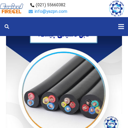
55660382 (021)
info@yazpn.com