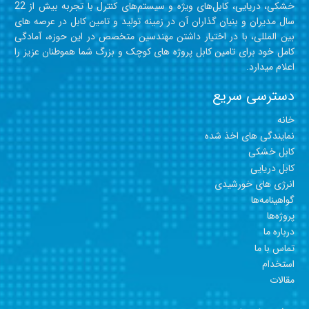
خشکی، دریایی، کابل‎‎‎‎‎‎‎‎‎‎‎‎‎‎‎‎‎های ویژه و سیستم‎‎‎‎‎‎‎‎‎‎‎‎‎‎های کنترل با تجربه بیش از 22
سال مدیران و بنیان گذاران آن در زمینه تولید و تامین کابل در عرصه های
بین المللی، با در اختیار داشتن مهندسین متخصص در این حوزه، آمادگی
کامل خود برای تامین کابل‎‎‎‎‎‎‎‎‎‎‎‎‎‎‎‎‎ پروژه های کوچک و بزرگ شما هموطنان عزیز را
اعلام میدارد.
دسترسی سریع
خانه
نمایندگی های اخذ شده
کابل خشکی
کابل دریایی
انرژی های خورشیدی
گواهینامه‎‎‎‎‎‎‎‎‎‎‎ها
پروژه‎‎‎‎‎‎‎‎‎‎‎‎‎ها
درباره ما
تماس با ما
استخدام
مقالات